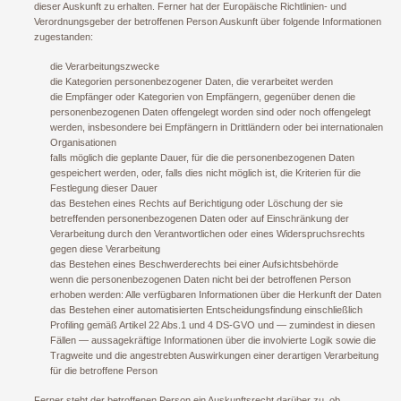
dieser Auskunft zu erhalten. Ferner hat der Europäische Richtlinien- und
Verordnungsgeber der betroffenen Person Auskunft über folgende Informationen
zugestanden:
die Verarbeitungszwecke
die Kategorien personenbezogener Daten, die verarbeitet werden
die Empfänger oder Kategorien von Empfängern, gegenüber denen die
personenbezogenen Daten offengelegt worden sind oder noch offengelegt
werden, insbesondere bei Empfängern in Drittländern oder bei internationalen
Organisationen
falls möglich die geplante Dauer, für die die personenbezogenen Daten
gespeichert werden, oder, falls dies nicht möglich ist, die Kriterien für die
Festlegung dieser Dauer
das Bestehen eines Rechts auf Berichtigung oder Löschung der sie
betreffenden personenbezogenen Daten oder auf Einschränkung der
Verarbeitung durch den Verantwortlichen oder eines Widerspruchsrechts
gegen diese Verarbeitung
das Bestehen eines Beschwerderechts bei einer Aufsichtsbehörde
wenn die personenbezogenen Daten nicht bei der betroffenen Person
erhoben werden: Alle verfügbaren Informationen über die Herkunft der Daten
das Bestehen einer automatisierten Entscheidungsfindung einschließlich
Profiling gemäß Artikel 22 Abs.1 und 4 DS-GVO und — zumindest in diesen
Fällen — aussagekräftige Informationen über die involvierte Logik sowie die
Tragweite und die angestrebten Auswirkungen einer derartigen Verarbeitung
für die betroffene Person
Ferner steht der betroffenen Person ein Auskunftsrecht darüber zu, ob