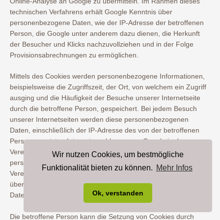
Online-Analyse an Google zu übermitteln. Im Rahmen dieses
technischen Verfahrens erhält Google Kenntnis über
personenbezogene Daten, wie der IP-Adresse der betroffenen
Person, die Google unter anderem dazu dienen, die Herkunft
der Besucher und Klicks nachzuvollziehen und in der Folge
Provisionsabrechnungen zu ermöglichen.
Mittels des Cookies werden personenbezogene Informationen,
beispielsweise die Zugriffszeit, der Ort, von welchem ein Zugriff
ausging und die Häufigkeit der Besuche unserer Internetseite
durch die betroffene Person, gespeichert. Bei jedem Besuch
unserer Internetseiten werden diese personenbezogenen
Daten, einschließlich der IP-Adresse des von der betroffenen
Person genutzten Internetanschlusses, an Google in den
Vereinigten Staaten von Amerika übertragen. Diese
Wir nutzen Cookies, um bestmögliche
personenbezogenen Daten werden durch Google in den
Funktionalität bieten zu können.
Mehr Infos
Vereinigten Staaten von Amerika gespeichert. Google gibt diese
über das technische Verfahren erhobenen personenbezogenen
Ok, verstanden
Daten unter Umständen an Dritte weiter.
Die betroffene Person kann die Setzung von Cookies durch