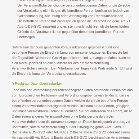
Der Verantwortliche benötigt die personenbezogenen Daten für die Zwecke
der Verarbeitung nicht länger, die betroffene Person benötigt sie jedoch zur
Geltendmachung, Ausübung oder Verteidigung von Rechtsansprüchen.
Die betroffene Person hat Widerspruch gegen die Verarbeitung gem. Art. 21
Abs. 1 DS-GVO eingelegt und es steht noch nicht fest, ob die berechtigten
Gründe des Verantwortlichen gegenüber denen der betroffenen Person
überwiegen.
Sofern eine der oben genannten Voraussetzungen gegeben ist und eine
betroffene Person die Einschränkung von personenbezogenen Daten, die bei
der Tagesklinik Walstedde GmbH gespeichert sind, verlangen möchte, kann sie
sich hierzu jederzeit an einen Mitarbeiter des für die Verarbeitung
Verantwortlichen wenden. Der Mitarbeiter der Tagesklinik Walstedde GmbH wird
die Einschränkung der Verarbeitung veranlassen.
f) Recht auf Datenübertragbarkeit
Jede von der Verarbeitung personenbezogener Daten betroffene Person hat das
vom Europäischen Richtlinien- und Verordnungsgeber gewährte Recht, die sie
betreffenden personenbezogenen Daten, welche durch die betroffene Person
einem Verantwortlichen bereitgestellt wurden, in einem strukturierten, gängigen
und maschinenlesbaren Format zu erhalten. Sie hat außerdem das Recht, diese
Daten einem anderen Verantwortlichen ohne Behinderung durch den
Verantwortlichen, dem die personenbezogenen Daten bereitgestellt wurden, zu
übermitteln, sofern die Verarbeitung auf der Einwilligung gemäß Art. 6 Abs. 1
Buchstabe a DS-GVO oder Art. 9 Abs. 2 Buchstabe a DS-GVO oder auf einem
Vertrag gemäß Art. 6 Abs. 1 Buchstabe b DS-GVO beruht und die Verarbeitung