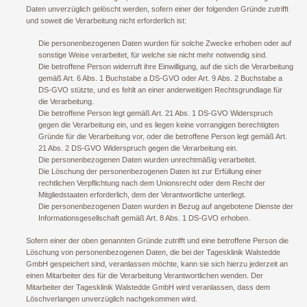
Daten unverzüglich gelöscht werden, sofern einer der folgenden Gründe zutrifft
und soweit die Verarbeitung nicht erforderlich ist:
Die personenbezogenen Daten wurden für solche Zwecke erhoben oder auf
sonstige Weise verarbeitet, für welche sie nicht mehr notwendig sind.
Die betroffene Person widerruft ihre Einwilligung, auf die sich die Verarbeitung
gemäß Art. 6 Abs. 1 Buchstabe a DS-GVO oder Art. 9 Abs. 2 Buchstabe a
DS-GVO stützte, und es fehlt an einer anderweitigen Rechtsgrundlage für
die Verarbeitung.
Die betroffene Person legt gemäß Art. 21 Abs. 1 DS-GVO Widerspruch
gegen die Verarbeitung ein, und es liegen keine vorrangigen berechtigten
Gründe für die Verarbeitung vor, oder die betroffene Person legt gemäß Art.
21 Abs. 2 DS-GVO Widerspruch gegen die Verarbeitung ein.
Die personenbezogenen Daten wurden unrechtmäßig verarbeitet.
Die Löschung der personenbezogenen Daten ist zur Erfüllung einer
rechtlichen Verpflichtung nach dem Unionsrecht oder dem Recht der
Mitgliedstaaten erforderlich, dem der Verantwortliche unterliegt.
Die personenbezogenen Daten wurden in Bezug auf angebotene Dienste der
Informationsgesellschaft gemäß Art. 8 Abs. 1 DS-GVO erhoben.
Sofern einer der oben genannten Gründe zutrifft und eine betroffene Person die
Löschung von personenbezogenen Daten, die bei der Tagesklinik Walstedde
GmbH gespeichert sind, veranlassen möchte, kann sie sich hierzu jederzeit an
einen Mitarbeiter des für die Verarbeitung Verantwortlichen wenden. Der
Mitarbeiter der Tagesklinik Walstedde GmbH wird veranlassen, dass dem
Löschverlangen unverzüglich nachgekommen wird.