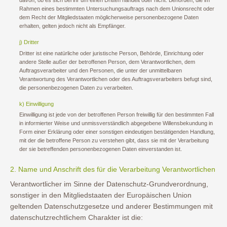
davon, ob es sich bei ihr um einen Dritten handelt oder nicht. Behörden, die im
Rahmen eines bestimmten Untersuchungsauftrags nach dem Unionsrecht oder
dem Recht der Mitgliedstaaten möglicherweise personenbezogene Daten
erhalten, gelten jedoch nicht als Empfänger.
j) Dritter
Dritter ist eine natürliche oder juristische Person, Behörde, Einrichtung oder
andere Stelle außer der betroffenen Person, dem Verantwortlichen, dem
Auftragsverarbeiter und den Personen, die unter der unmittelbaren
Verantwortung des Verantwortlichen oder des Auftragsverarbeiters befugt sind,
die personenbezogenen Daten zu verarbeiten.
k) Einwilligung
Einwilligung ist jede von der betroffenen Person freiwillig für den bestimmten Fall
in informierter Weise und unmissverständlich abgegebene Willensbekundung in
Form einer Erklärung oder einer sonstigen eindeutigen bestätigenden Handlung,
mit der die betroffene Person zu verstehen gibt, dass sie mit der Verarbeitung
der sie betreffenden personenbezogenen Daten einverstanden ist.
2. Name und Anschrift des für die Verarbeitung Verantwortlichen
Verantwortlicher im Sinne der Datenschutz-Grundverordnung,
sonstiger in den Mitgliedstaaten der Europäischen Union
geltenden Datenschutzgesetze und anderer Bestimmungen mit
datenschutzrechtlichem Charakter ist die: