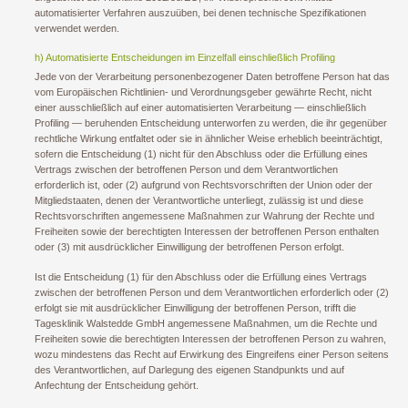
automatisierter Verfahren auszuüben, bei denen technische Spezifikationen
verwendet werden.
h) Automatisierte Entscheidungen im Einzelfall einschließlich Profiling
Jede von der Verarbeitung personenbezogener Daten betroffene Person hat das
vom Europäischen Richtlinien- und Verordnungsgeber gewährte Recht, nicht
einer ausschließlich auf einer automatisierten Verarbeitung — einschließlich
Profiling — beruhenden Entscheidung unterworfen zu werden, die ihr gegenüber
rechtliche Wirkung entfaltet oder sie in ähnlicher Weise erheblich beeinträchtigt,
sofern die Entscheidung (1) nicht für den Abschluss oder die Erfüllung eines
Vertrags zwischen der betroffenen Person und dem Verantwortlichen
erforderlich ist, oder (2) aufgrund von Rechtsvorschriften der Union oder der
Mitgliedstaaten, denen der Verantwortliche unterliegt, zulässig ist und diese
Rechtsvorschriften angemessene Maßnahmen zur Wahrung der Rechte und
Freiheiten sowie der berechtigten Interessen der betroffenen Person enthalten
oder (3) mit ausdrücklicher Einwilligung der betroffenen Person erfolgt.
Ist die Entscheidung (1) für den Abschluss oder die Erfüllung eines Vertrags
zwischen der betroffenen Person und dem Verantwortlichen erforderlich oder (2)
erfolgt sie mit ausdrücklicher Einwilligung der betroffenen Person, trifft die
Tagesklinik Walstedde GmbH angemessene Maßnahmen, um die Rechte und
Freiheiten sowie die berechtigten Interessen der betroffenen Person zu wahren,
wozu mindestens das Recht auf Erwirkung des Eingreifens einer Person seitens
des Verantwortlichen, auf Darlegung des eigenen Standpunkts und auf
Anfechtung der Entscheidung gehört.