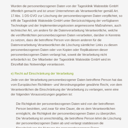
Wurden die personenbezogenen Daten von der Tagesklinik Walstedde GmbH
öffentlich gemacht und ist unser Unternehmen als Verantwortlicher gemäß Art.
17 Abs. 1 DS-GVO zur Löschung der personenbezogenen Daten verpflichtet, so
trifft die Tagesklinik Walstedde GmbH unter Berücksichtigung der verfügbaren
Technologie und der Implementierungskosten angemessene Maßnahmen, auch
technischer Art, um andere für die Datenverarbeitung Verantwortliche, welche
die veröffentlichten personenbezogenen Daten verarbeiten, darüber in Kenntnis
zu setzen, dass die betroffene Person von diesen anderen für die
Datenverarbeitung Verantwortlichen die Löschung sämtlicher Links zu diesen
personenbezogenen Daten oder von Kopien oder Replikationen dieser
personenbezogenen Daten verlangt hat, soweit die Verarbeitung nicht
erforderlich ist. Der Mitarbeiter der Tagesklinik Walstedde GmbH wird im
Einzelfall das Notwendige veranlassen.
e) Recht auf Einschränkung der Verarbeitung
Jede von der Verarbeitung personenbezogener Daten betroffene Person hat das
vom Europäischen Richtlinien- und Verordnungsgeber gewährte Recht, von dem
Verantwortlichen die Einschränkung der Verarbeitung zu verlangen, wenn eine
der folgenden Voraussetzungen gegeben ist:
Die Richtigkeit der personenbezogenen Daten wird von der betroffenen
Person bestritten, und zwar für eine Dauer, die es dem Verantwortlichen
ermöglicht, die Richtigkeit der personenbezogenen Daten zu überprüfen.
Die Verarbeitung ist unrechtmäßig, die betroffene Person lehnt die Löschung
der personenbezogenen Daten ab und verlangt stattdessen die
Einschränkung der Nutzung der personenbezogenen Daten.