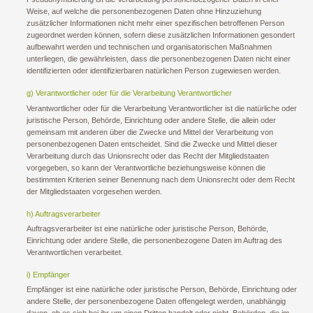
Weise, auf welche die personenbezogenen Daten ohne Hinzuziehung
zusätzlicher Informationen nicht mehr einer spezifischen betroffenen Person
zugeordnet werden können, sofern diese zusätzlichen Informationen gesondert
aufbewahrt werden und technischen und organisatorischen Maßnahmen
unterliegen, die gewährleisten, dass die personenbezogenen Daten nicht einer
identifizierten oder identifizierbaren natürlichen Person zugewiesen werden.
g) Verantwortlicher oder für die Verarbeitung Verantwortlicher
Verantwortlicher oder für die Verarbeitung Verantwortlicher ist die natürliche oder
juristische Person, Behörde, Einrichtung oder andere Stelle, die allein oder
gemeinsam mit anderen über die Zwecke und Mittel der Verarbeitung von
personenbezogenen Daten entscheidet. Sind die Zwecke und Mittel dieser
Verarbeitung durch das Unionsrecht oder das Recht der Mitgliedstaaten
vorgegeben, so kann der Verantwortliche beziehungsweise können die
bestimmten Kriterien seiner Benennung nach dem Unionsrecht oder dem Recht
der Mitgliedstaaten vorgesehen werden.
h) Auftragsverarbeiter
Auftragsverarbeiter ist eine natürliche oder juristische Person, Behörde,
Einrichtung oder andere Stelle, die personenbezogene Daten im Auftrag des
Verantwortlichen verarbeitet.
i) Empfänger
Empfänger ist eine natürliche oder juristische Person, Behörde, Einrichtung oder
andere Stelle, der personenbezogene Daten offengelegt werden, unabhängig