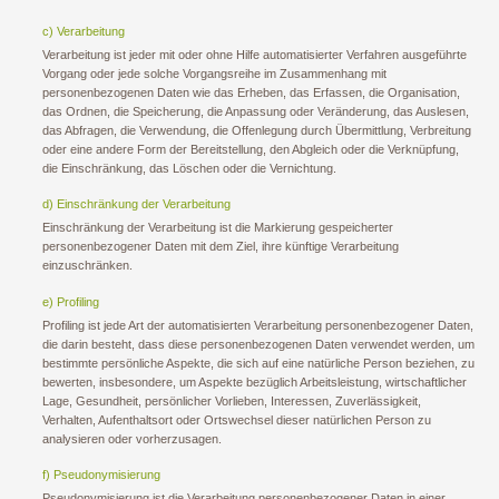
c) Verarbeitung
Verarbeitung ist jeder mit oder ohne Hilfe automatisierter Verfahren ausgeführte
Vorgang oder jede solche Vorgangsreihe im Zusammenhang mit
personenbezogenen Daten wie das Erheben, das Erfassen, die Organisation,
das Ordnen, die Speicherung, die Anpassung oder Veränderung, das Auslesen,
das Abfragen, die Verwendung, die Offenlegung durch Übermittlung, Verbreitung
oder eine andere Form der Bereitstellung, den Abgleich oder die Verknüpfung,
die Einschränkung, das Löschen oder die Vernichtung.
d) Einschränkung der Verarbeitung
Einschränkung der Verarbeitung ist die Markierung gespeicherter
personenbezogener Daten mit dem Ziel, ihre künftige Verarbeitung
einzuschränken.
e) Profiling
Profiling ist jede Art der automatisierten Verarbeitung personenbezogener Daten,
die darin besteht, dass diese personenbezogenen Daten verwendet werden, um
bestimmte persönliche Aspekte, die sich auf eine natürliche Person beziehen, zu
bewerten, insbesondere, um Aspekte bezüglich Arbeitsleistung, wirtschaftlicher
Lage, Gesundheit, persönlicher Vorlieben, Interessen, Zuverlässigkeit,
Verhalten, Aufenthaltsort oder Ortswechsel dieser natürlichen Person zu
analysieren oder vorherzusagen.
f) Pseudonymisierung
Pseudonymisierung ist die Verarbeitung personenbezogener Daten in einer