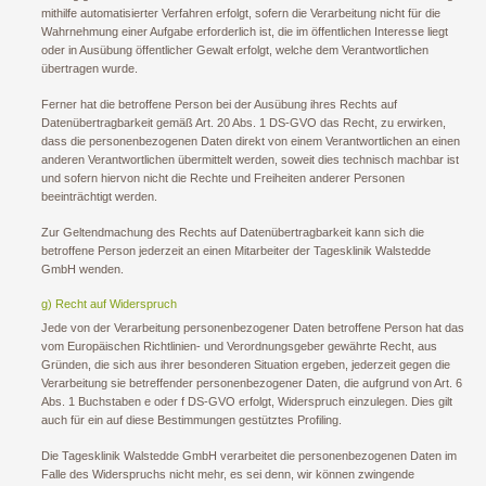
mithilfe automatisierter Verfahren erfolgt, sofern die Verarbeitung nicht für die
Wahrnehmung einer Aufgabe erforderlich ist, die im öffentlichen Interesse liegt
oder in Ausübung öffentlicher Gewalt erfolgt, welche dem Verantwortlichen
übertragen wurde.
Ferner hat die betroffene Person bei der Ausübung ihres Rechts auf
Datenübertragbarkeit gemäß Art. 20 Abs. 1 DS-GVO das Recht, zu erwirken,
dass die personenbezogenen Daten direkt von einem Verantwortlichen an einen
anderen Verantwortlichen übermittelt werden, soweit dies technisch machbar ist
und sofern hiervon nicht die Rechte und Freiheiten anderer Personen
beeinträchtigt werden.
Zur Geltendmachung des Rechts auf Datenübertragbarkeit kann sich die
betroffene Person jederzeit an einen Mitarbeiter der Tagesklinik Walstedde
GmbH wenden.
g) Recht auf Widerspruch
Jede von der Verarbeitung personenbezogener Daten betroffene Person hat das
vom Europäischen Richtlinien- und Verordnungsgeber gewährte Recht, aus
Gründen, die sich aus ihrer besonderen Situation ergeben, jederzeit gegen die
Verarbeitung sie betreffender personenbezogener Daten, die aufgrund von Art. 6
Abs. 1 Buchstaben e oder f DS-GVO erfolgt, Widerspruch einzulegen. Dies gilt
auch für ein auf diese Bestimmungen gestütztes Profiling.
Die Tagesklinik Walstedde GmbH verarbeitet die personenbezogenen Daten im
Falle des Widerspruchs nicht mehr, es sei denn, wir können zwingende