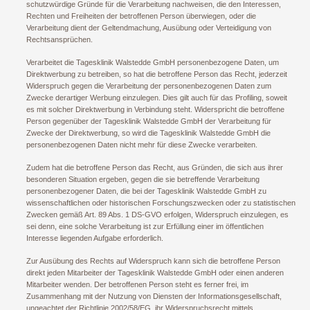
schutzwürdige Gründe für die Verarbeitung nachweisen, die den Interessen,
Rechten und Freiheiten der betroffenen Person überwiegen, oder die
Verarbeitung dient der Geltendmachung, Ausübung oder Verteidigung von
Rechtsansprüchen.
Verarbeitet die Tagesklinik Walstedde GmbH personenbezogene Daten, um
Direktwerbung zu betreiben, so hat die betroffene Person das Recht, jederzeit
Widerspruch gegen die Verarbeitung der personenbezogenen Daten zum
Zwecke derartiger Werbung einzulegen. Dies gilt auch für das Profiling, soweit
es mit solcher Direktwerbung in Verbindung steht. Widerspricht die betroffene
Person gegenüber der Tagesklinik Walstedde GmbH der Verarbeitung für
Zwecke der Direktwerbung, so wird die Tagesklinik Walstedde GmbH die
personenbezogenen Daten nicht mehr für diese Zwecke verarbeiten.
Zudem hat die betroffene Person das Recht, aus Gründen, die sich aus ihrer
besonderen Situation ergeben, gegen die sie betreffende Verarbeitung
personenbezogener Daten, die bei der Tagesklinik Walstedde GmbH zu
wissenschaftlichen oder historischen Forschungszwecken oder zu statistischen
Zwecken gemäß Art. 89 Abs. 1 DS-GVO erfolgen, Widerspruch einzulegen, es
sei denn, eine solche Verarbeitung ist zur Erfüllung einer im öffentlichen
Interesse liegenden Aufgabe erforderlich.
Zur Ausübung des Rechts auf Widerspruch kann sich die betroffene Person
direkt jeden Mitarbeiter der Tagesklinik Walstedde GmbH oder einen anderen
Mitarbeiter wenden. Der betroffenen Person steht es ferner frei, im
Zusammenhang mit der Nutzung von Diensten der Informationsgesellschaft,
ungeachtet der Richtlinie 2002/58/EG, ihr Widerspruchsrecht mittels